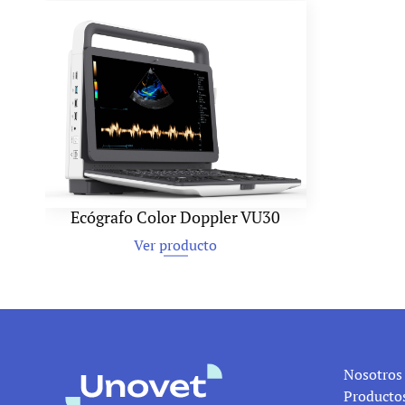
Ecógrafo Color Doppler VU30
Limpiad
Ver producto
Ver producto
Nosotros
Producto