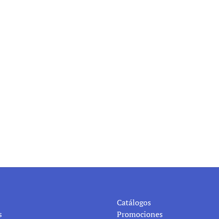
or dental MAX PIEZO 7+
Monodaily 2/0
Ver producto
Ver producto
Ver producto
Ver producto
Catálogos
s
Promociones