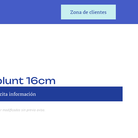
Zona de clientes
Zona de clientes
 blunt 16cm
cita información
cita información
r modificados sin previo aviso.