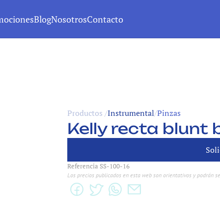
mociones
Blog
Nosotros
Contacto
Productos /
Instrumental
/
Pinzas
Kelly recta blunt
Soli
Soli
Referencia SS-100-16
Los precios publicados en esta web son orientativos y podrán se