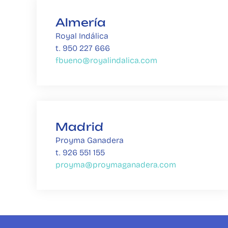
Almería
Royal Indálica
t. 950 227 666
fbueno@royalindalica.com
Madrid
Proyma Ganadera  
t. 926 551 155
proyma@proymaganadera.com