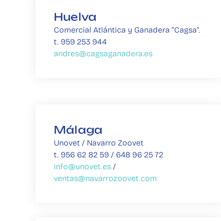
Huelva
Comercial Atlántica y Ganadera “Cagsa”. 
t. 959 253 944 
andres@cagsaganadera.es
Málaga
Unovet / Navarro Zoovet
t. 956 62 82 59 / 648 96 25 72
info@unovet.es 
/ 
ventas@navarrozoovet.com